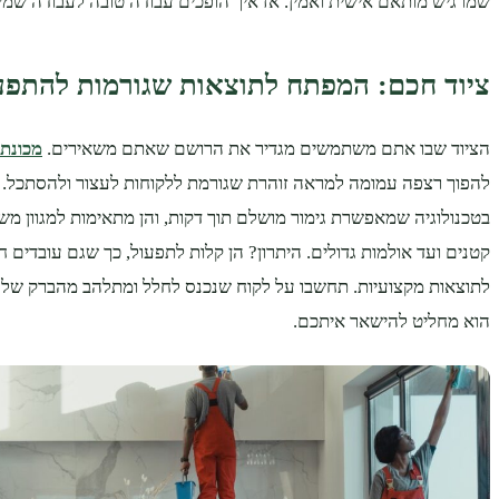
שמרגיש מותאם אישית ואמין. אז איך הופכים עבודה טובה לעבודה שמ
ציוד חכם: המפתח לתוצאות שגורמות להתפע
הציוד שבו אתם משתמשים מגדיר את הרושם שאתם משאירים.
מכונת
להפוך רצפה עמומה למראה זוהרת שגורמת ללקוחות לעצור ולהסתכל. מ
בטכנולוגיה שמאפשרת גימור מושלם תוך דקות, והן מתאימות למגוון מ
קטנים ועד אולמות גדולים. היתרון? הן קלות לתפעול, כך שגם עובדים ח
לתוצאות מקצועיות. תחשבו על לקוח שנכנס לחלל ומתלהב מהברק של 
הוא מחליט להישאר איתכם.