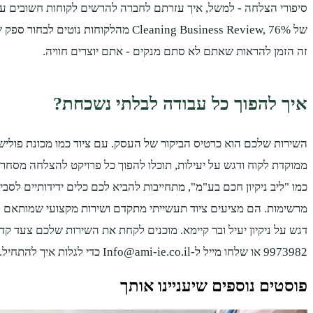
סיפורי הצלחה - למשל, איך עזרתם לחברה להרשים לקוחות חשובים עם
של Cleaning Business Review, 76% מהלקוחות נוטי
זה הזמן להראות שאתם לא סתם מנקים - אתם יוצרים חוויה.
איך להפוך כל עבודה לבלתי נשכחת?
השירות שלכם הוא כרטיס הביקור של העסק. עם ציוד כמו מכונת פולי
ממוקדת לקוח ודגש על יעילות, תוכלו להפוך כל פרויקט להצלחה מסחרר
כמו "ליב ניקיון חכם בע"מ", מתחייבות להביא לכם כלים ידידותיים לס
מרשימות. הם מציעים ציוד תעשייתי מתקדם ושירות מקצועי שמותאם ל
9973982 או שלחו מייל ל-Info@ami-ie.co.il כדי לגלות איך להתחיל.
פוסטים נוספים שיעניינו אותך