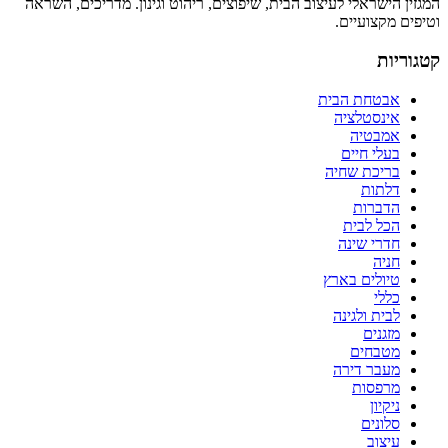
המגזין הישראלי לעיצוב הבית, שיפוצים, ריהוט וגינון. מדריכים, השראה
וטיפים מקצועיים.
קטגוריות
אבטחת הבית
אינסטלציה
אמבטיה
בעלי חיים
בריכת שחיה
דלתות
הדברות
הכל לבית
חדרי שינה
חניה
טיולים בארץ
כללי
לבית ולגינה
מזגנים
מטבחים
מעבר דירה
מרפסות
ניקיון
סלונים
עיצוב