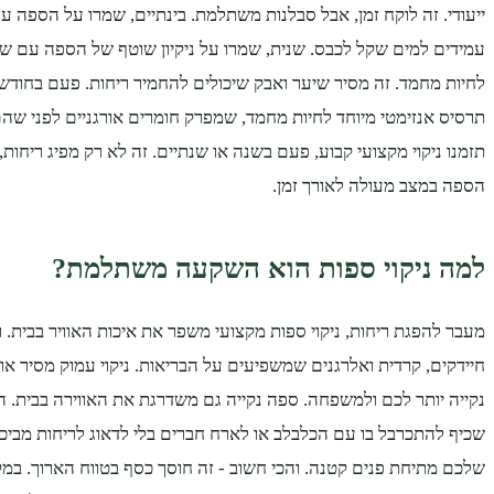
ייעודי. זה לוקח זמן, אבל סבלנות משתלמת. בינתיים, שמרו על הספה עם
עמידים למים שקל לכבס. שנית, שמרו על ניקיון שוטף של הספה עם ש
לחיות מחמד. זה מסיר שיער ואבק שיכולים להחמיר ריחות. פעם בחוד
תרסיס אנזימטי מיוחד לחיות מחמד, שמפרק חומרים אורגניים לפני שהם
תזמנו ניקוי מקצועי קבוע, פעם בשנה או שנתיים. זה לא רק מפיג ריחות
הספה במצב מעולה לאורך זמן.
למה ניקוי ספות הוא השקעה משתלמת?
מעבר להפגת ריחות, ניקוי ספות מקצועי משפר את איכות האוויר בבית. ר
חיידקים, קרדית ואלרגנים שמשפיעים על הבריאות. ניקוי עמוק מסיר א
נקייה יותר לכם ולמשפחה. ספה נקייה גם משדרגת את האווירה בבית. 
שכיף להתכרבל בו עם הכלבלב או לארח חברים בלי לדאוג לריחות מביכי
שלכם מתיחת פנים קטנה. והכי חשוב - זה חוסך כסף בטווח הארוך. במ