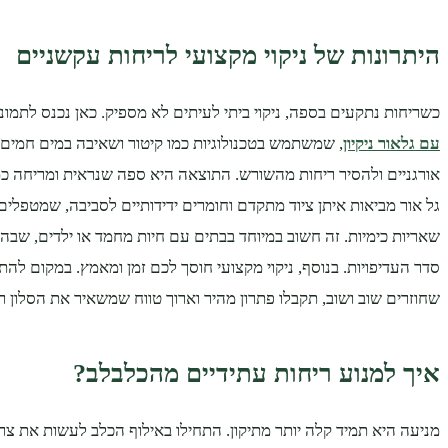
היתרונות של ניקוי מקצועי לריחות עקשניים
כשריחות נתקעים בספה, ניקוי ביתי לעיתים לא מספיק. כאן נכנס לתמו
עם גלאור ניקיון
, שמשתמש בטכנולוגיות כמו קיטור ושאיבה במים חמים 
אורגניים ולהסיר ריחות מהשורש. התוצאה היא ספה שנראית ומריחה כמ
גל אור מביאות איתן ציוד מתקדם וחומרים ידידותיים לסביבה, שמטפלים
שאריות כימיות. זה חשוב במיוחד בבתים עם חיות מחמד או ילדים, שב
סדר העדיפויות. בנוסף, ניקוי מקצועי חוסך לכם זמן ומאמץ. במקום להת
שחוזרים שוב ושוב, תקבלו פתרון מהיר וארוך טווח שמשאיר את הסלון רע
איך למנוע ריחות עתידיים מהכלבלב?
מניעה היא תמיד קלה יותר מתיקון. התחילו באילוף הכלב לעשות את צרכ