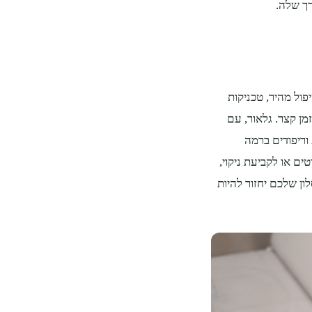
רך שלה.
ול מהיר, טכניקות
מן קצר. גלאור, עם
Br, מציעים ניקוי ספות וריפודים ברמה
ים או לקביעת ניקוי,
053-611 או שלחו מייל ל-galaore@gmail.com. הסלון שלכם יחזור להיות