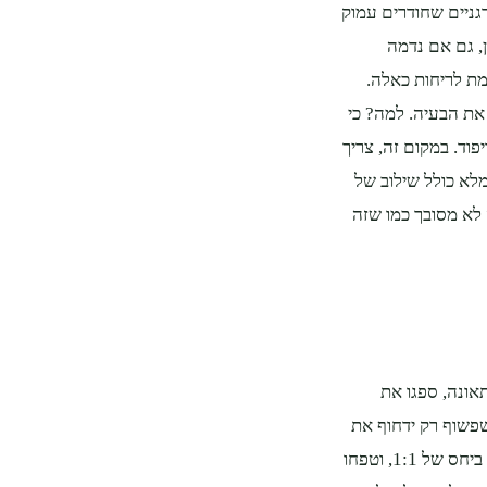
גניים שחודרים עמוק
, גם אם נדמה
ת לריחות כאלה.
 את הבעיה. למה? כי
וד. במקום זה, צריך
לא כולל שילוב של
 לא מסובך כמו שזה
אונה, ספגו את
שפשוף רק ידחוף את
החומר עמוק יותר לסיבים. לאחר מכן, הכינו תערובת של מים וחומץ לבן ביחס של 1:1, וטפחו