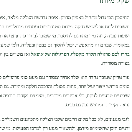
שקל מיותר
החיסכון הכי גדול מתחיל באפיון מדויק: איפה נדרשת הצללה מלאה, איפה
חשופים לרוח או לשמש חזקה. מידות סטנדרטיות ופתחים מודולריים חוס
ושעות עבודה, וזה מיד מתורגם לחיסכון. מי שמוכן לבחור פתרון צף או ת
במקומות שבהם זה מתאפשר, יכול לחסוך גם בבטון ובפלדה. ולמי שמעד
בחרו לכם פרגולה תלויה מקטלוג הפרגולות של אופאל
ואז משווים בין ה
בצורה מסודרת.
עוד טריק שעובד נהדר הוא שלד אחיד ומסודר עם מעט סוגי פרופילים 
סוגים פירושו ייצור יעיל יותר, פחות פסולת והרכבה חלקה ומהירה. גם ת
שיפועים טבעיים לניקוז, בלי אביזרים מיותרים, מצמצם נקודות תורפה ומ
נראה נקי יותר ומרגיש נכון גם בכיס.
לגבי מנגנונים, לא בכל מקום חייבים שלבי הצללה מתכווננים חשמליים
ידניים היכן שהשימוש מזדמן, ולהשאיר מנוע רק למרכז הפעילות. מי שר