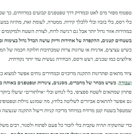
טפטוף מפזר מים לאט ובמדויק דרך טפטפנים קבועים במרווחים, כך ש
בלי רסס, בלי בזבוז ובלי ללכלך קירות. ממטרה, לעומת זאת, מתיזה במע
במהירות אזור גדול יותר אבל גם רגישה לרוח, לצורת השטח ולמיקומים ש
בשטחים קטנים, ההקפדה על אחידות ודיוק עושה הבדל גדול בצימוח ובח
כשיש עציצים, אדניות או ערוגות צרות שמכתיבות חלוקה חכמה של המי
אילוצים כמו שכנים, רעש ורסס, הבחירה נעשית עוד יותר נקודתית.
ציוד מתאים ופתרונות התקנה מרוכזים ובמחירים נוחים אפשר למצוא כא
ועבודה
.
כשיש מבחר של מחברים, מסננים, צינורות וטפטפנים באותה כ
פתרון שמתאים לשטח ספציפי, בלי לנחש ובלי ״אילתורים״ שיעלו ביוקר 
גם אפשר להתאים אביזרים לשליטה בלחץ, מה שמונע נזילות וטפטופים 
שמטפל בשטח קטן מרוויח במיוחד מריכוז קניות וייעול התקנה שנעשה 
כדי שהשקיה תהיה עקבית בלי לזכור כל פעם לפתוח ולסגור, רבים משלבי