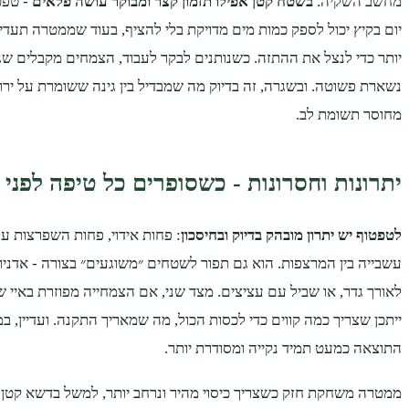
מחשב השקיה.
בשטח קטן אפילו תזמון קצר ומבוקר עושה פלאים
- טפט
יום בקיץ יכול לספק כמות מים מדויקת בלי להציף, בעוד שממטרה תעד
יותר כדי לנצל את ההתזה. כשנותנים לבקר לעבוד, הצמחים מקבלים ש
נשארת פשוטה. ובשגרה, זה בדיוק מה שמבדיל בין גינה ששומרת על ירו
מחוסר תשומת לב.
יתרונות וחסרונות - כשסופרים כל טיפה לפני
לטפטוף יש יתרון מובהק בדיוק ובחיסכון
: פחות אידוי, פחות השפרצות על 
עשבייה בין המרצפות. הוא גם תפור לשטחים ״משוגעים״ בצורה - אדניו
לאורך גדר, או שביל עם עציצים. מצד שני, אם הצמחייה מפוזרת באיי 
ייתכן שצריך כמה קווים כדי לכסות הכול, מה שמאריך התקנה. ועדיין, ב
התוצאה כמעט תמיד נקייה ומסודרת יותר.
ממטרה משחקת חזק כשצריך כיסוי מהיר ונרחב יותר, למשל בדשא קט