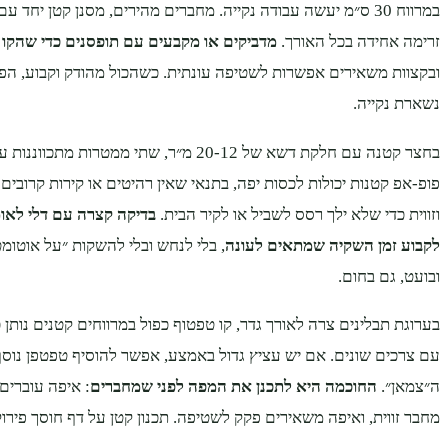
במרווח 30 ס״מ יעשה עבודה נקייה. מחברים מהירים, מסנן קטן יחד
זרימה אחידה בכל האורך.
מדביקים או מקבעים עם תופסנים כדי שהקו י
ובקצוות משאירים אפשרות לשטיפה עונתית. כשהכול מהודק וקבוע, הפ
נשארת נקייה.
בחצר קטנה עם חלקת דשא של 12‑20 מ״ר, שתי ממטרו
פופ‑אפ קטנות יכולות לכסות יפה, בתנאי שאין רהיטים או קירות קרובים מ
וזווית כדי שלא ילך רסס לשביל או לקיר הבית.
בדיקה קצרה עם דלי לאומ
לקבוע זמן השקיה שמתאים לעונה
, בלי לנחש ובלי להשקות ״על אוטומ
ובועט, גם בחום.
בערוגת תבלינים צרה לאורך גדר, קו טפטוף כפול במרווחים קטנים נותן 
עם צרכים שונים. אם יש עציץ גדול באמצע, אפשר להוסיף טפטפן נוסף
ה״צמאן״.
החוכמה היא לתכנן את המפה לפני שמחברים
: איפה עוברים ק
מחבר זווית, ואיפה משאירים פקק לשטיפה. תכנון קטן על דף חוסך פיר