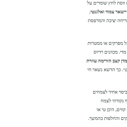
 עם ווסת לחץ שומרים על
ישאר צמוד ואלגנטי
,
ריחה יציבה והמרפסת
ת מתכווננות על מפרקים או ממטרות
די. מכוונים רדיוס
דן קצב הזרימה עוזרת
ט״. כך הדשא נשאר חי
כיסוי אחיד לצמחים
 נקודתי לצמח
ווים, היכן טי או
וקים והחלפות בהמשך.