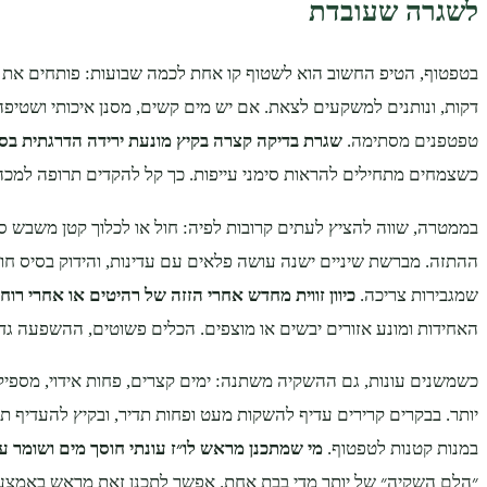
לשגרה שעובדת
בטפטוף, הטיפ החשוב הוא לשטוף קו אחת לכמה שבועות: פותחים את 
דקות, ונותנים למשקעים לצאת. אם יש מים קשים, מסנן איכותי ושטיפ
טפטפנים מסתימה.
שגרת בדיקה קצרה בקיץ מונעת ירידה הדרגתית בס
כשצמחים מתחילים להראות סימני עייפות. כך קל להקדים תרופה למכה
בממטרה, שווה להציץ לעתים קרובות לפיה: חול או לכלוך קטן משבש סי
ההתזה. מברשת שיניים ישנה עושה פלאים עם עדינות, והידוק בסיס חוס
שמגבירות צריכה.
כיוון זווית מחדש אחרי הזזה של רהיטים או אחרי רוח
האחידות ומונע אזורים יבשים או מוצפים. הכלים פשוטים, ההשפעה גדו
כשמשנים עונות, גם ההשקיה משתנה: ימים קצרים, פחות אידוי, מספיק
יותר. בבקרים קרירים עדיף להשקות מעט ופחות תדיר, ובקיץ להעדיף תד
במנות קטנות לטפטוף.
מי שמתכנן מראש לו״ז עונתי חוסך מים ושומר ע
״הלם השקיה״ של יותר מדי בבת אחת. אפשר לתכנן זאת מראש באמצע