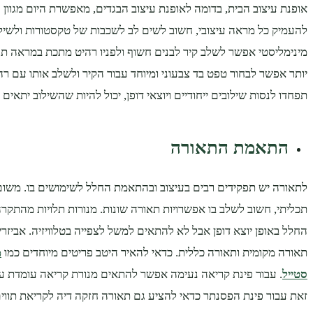
אופנת עיצוב הבית, בדומה לאופנת עיצוב הבגדים, מאפשרת היום מגוון ע
להעמיק כל מראה עיצובי, חשוב לשים לב לשכבות של טקסטורות ולשילו
מינימליסטי אפשר לשלב קיר לבנים חשוף ולפניו רהיט מתכת במראה תע
יותר אפשר לבחור טפט בד צבעוני ומיוחד עבור הקיר ולשלב אותו עם רהי
תפחדו לנסות שילובים ייחודיים ויוצאי דופן, יכול להיות שהשילוב יתאים 
התאמת התאורה
לתאורה יש תפקידים רבים בעיצוב ובהתאמת החלל לשימושים בו. משום
תכליתי, חשוב לשלב בו אפשרויות תאורה שונות. מנורות תלויות מהתקרה
החלל באופן יוצא דופן אבל לא להתאים למשל לצפייה בטלוויזיה. אביזרי
תאורה מקומית ותאורה כללית. כדאי להאיר היטב פריטים מיוחדים כמו
מ
סטייל
. עבור פינת קריאה נעימה אפשר להתאים מנורת קריאה עומדת ע
זאת עבור פינת הפסנתר כדאי להציע גם תאורה חזקה דיה לקריאת תווים