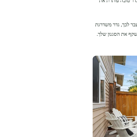
דר טובה פותרת את
בר לכך, גדר משדרגת
קף את הסגנון שלך.