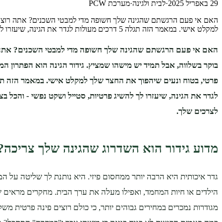
29 באפריל 2025
·
לבית ולגינה
·
מערכת PCW
האם אי פעם הרגשתם שהגינה שלך חשופה מדי למבטי השכנים? אתה רוצה לי
למקלט אישי. במאמר הזה תגלה 5 דרכים מעולות לגדר את הגינה, שיעזרו לך להשיג פרטיות, סטייל ושקט נפשי - והכל …
האם אי פעם הרגשתם שהגינה שלך חשופה מדי למבטי השכנים? אתה 
בוקר בשלווה, אבל תמיד יש מישהו שמציץ. גידור הגינה הוא הפתרון ה
לגדר את הגינה, שיעזרו לך להשיג פרטיות, סטייל ושקט נפשי - והכל 
לצרכים שלך.
מדוע גידור הוא השדרוג שהגינה שלך צריכה?
גדר איכותית היא הרבה יותר ממחסום פיזי. היא נותנת לך שליטה על ה
הילדים או חיות המחמד, ואפילו מעלה את ערך הבית. מחקרים מראים ש
מגודרות נמכרים במחירים גבוהים יותר, כי כולם רוצים פינה פרטית מש