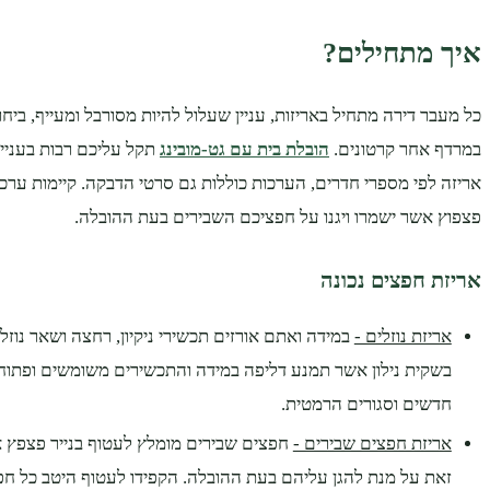
איך מתחילים?
כל מעבר דירה מתחיל באריזות, עניין שעלול להיות מסורבל ומעייף, בי
במרדף אחר קרטונים.
הובלת בית עם גט-מובינג
תקל עליכם רבות בעניין 
אריזה לפי מספרי חדרים, הערכות כוללות גם סרטי הדבקה. קיימות ערכו
פצפוץ אשר ישמרו ויגנו על חפציכם השבירים בעת ההובלה.
אריזת חפצים נכונה
אריזת נוזלים -
במידה ואתם אורזים תכשירי ניקיון, רחצה ושאר נוזל
בשקית נילון אשר תמנע דליפה במידה והתכשירים משומשים ופתוחי
חדשים וסגורים הרמטית.
אריזת חפצים שבירים -
חפצים שבירים מומלץ לעטוף בנייר פצפץ או 
זאת על מנת להגן עליהם בעת ההובלה. הקפידו לעטוף היטב כל חפץ