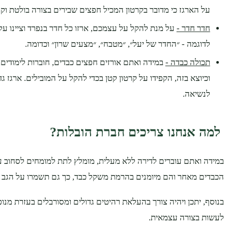
על הארגז כי מדובר בקרטון המכיל חפצים שבירים בצורה בולטת וקר
חדר חדר -
על מנת להקל על עצמכם, ארזו כל חדר בנפרד וציינו על 
לדוגמה - ״החדר של יעל״, ״מטבח״, ״מצעים שרון״ וכדומה.
תכולה כבדה -
במידה ואתם אורזים חפצים כבדים, חוברות לימודים,
וכיוצא בזה, הקפידו על קרטון קטן בכדי להקל על המובילים. ארגז ג
לנשיאה.
למה אנחנו צריכים חברת הובלות?
במידה ואתם עוברים לדירה ללא מעלית, מומלץ לתת למומחים לסחוב 
הכבדים מאחר והם מיומנים בהרמת משקל כבד, כך גם תשמרו על הגב 
בנוסף, יתכן ויהיה צורך בהעלאת רהיטים גדולים ומסורבלים בעזרת מנופי
לעשות בצורה עצמאית.