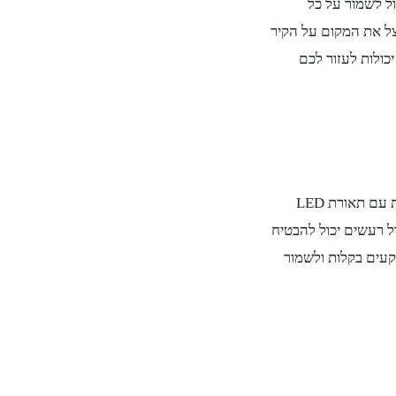
כול לשמור על כל
צל את המקום על הקיר
יכולות לעזור לכם
בעידן של זום, הופעה מקצועית בווידאו היא חובה. מצלמת רשת איכותית עם תאורת LED
ראו מצוין בכל ישיבה. מיקרופון USB עם ביטול רעשים יכול להבטיח
קעים בקלות ולשמור