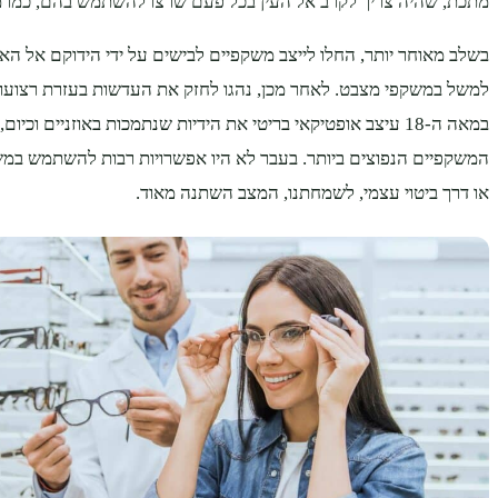
מתכת, שהיה צריך לקרב אל העין בכל פעם שרצו להשתמש בהם, כמו מו
בשלב מאוחר יותר, החלו לייצב משקפיים לבישים על ידי הידוקם אל האף
למשל במשקפי מצבט. לאחר מכן, נהגו לחזק את העדשות בעזרת רצועו
במאה ה-18 עיצב אופטיקאי בריטי את הידיות שנתמכות באוזניים וכיו
המשקפיים הנפוצים ביותר. בעבר לא היו אפשרויות רבות להשתמש במש
או דרך ביטוי עצמי, לשמחתנו, המצב השתנה מאוד.