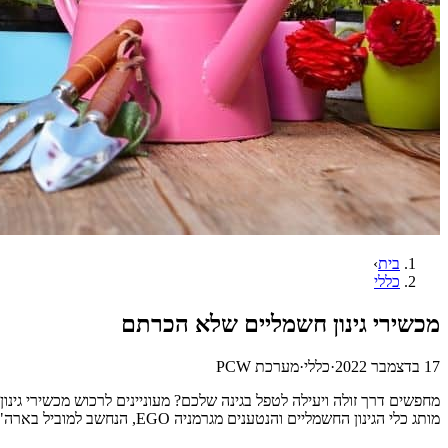
בית
›
כללי
מכשירי גינון חשמליים שלא הכרתם
17 בדצמבר 2022
·
כללי
·
מערכת PCW
מחפשים דרך זולה ויעילה לטפל בגינה שלכם? מעוניינים לרכוש מכשירי גינון
מותג כלי הגינון החשמליים והנטענים מגרמניה EGO, הנחשב למוביל בארה"ב ובאירופה באמינות ובמקצועיות סוף כל סוף נכנס לשוק כלי הגינון …