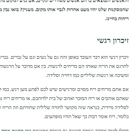
והאנשים הנמצאים בו הם אנשים מסודרים ונקיים, אם נגיע למקום מלו
שהמסקנות שלנו יהיו מעט אחרות לגביי אותו מקום. מעניין? בואו נבי
ריחות בחיינו.
זיכרון רגשי
זיכרון רגשי הוא דבר העובד באופן זהה גם על נשים וגם על גברים. גברים
לתרגם את הריח שאותו הם מריחים לרגשות. בין אם מדובר על הרגשות 
ומשיכה או רגשות שליליים כמו דחייה וסלידה.
אם אתם מריחים ריח מסוים ומרגישים שיש לכם לפתע מען רגש, כמו
שאתם אוהבים או ריח המוכר ואהוב של בית ילדותכם, או מריחים ריח נ
לסלידה מיידית, כנראה שזה מקושר לחוויה שלילית שחוויתם וזה הריח 
כלומר, ריח אומר רבות כך שאל תהיו מופתעים.
תוכלו ליצור אווירה נעימה ורגועה גם בעזרת אמצעים כמו
מבשם אוויר 