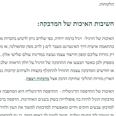
הלקוחות.
חשיבות האיכות של המדבקה:
האיכות של הויניל- ויניל ברמה ירודה, כפי שלרוב ניתן לרכוש בחברות 
בהתאמה אישית דרך האינטרנט מעבר לים ( לרוב מסין ומתאילנד, או 
רק גוזרות עליכם קופון והייצור עצמו נעשה במדינות עולם שלישי אלו) , 
מספיק ולכן כאשר תבצעו את ההדבקה של הויניל על חלון הראווה של
או חודשים המדבקה עצמה תתחיל להתקלף בקצוות ולעיתים קרובות גם
הארץ מזרזת תהליכי שחיקת הדבק אצל
מדבקות רצפה
.
האיכות של ההדפסה הדיגיטלית - ההדפסה הדיגיטלית היא המהפכה 
מדבקות הוניל להיות כה פופולריות בשוק בשנים האחרונות. הדפסה ברמ
למדבקו צבעים חזקים וחיים ומאפשרת למדבקות למשוך את העין ולהיר
מי שעובר ליד החנות שלכם. חשוב לשים לב באופן דומה, כי גם להדפסה