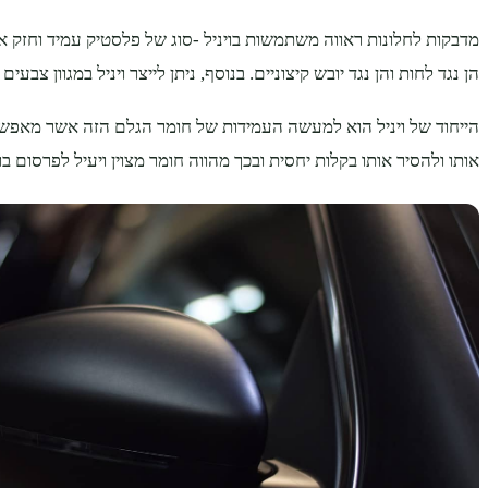
מדבקות לחלונות ראווה משתמשות בויניל -סוג של פלסטיק עמיד וחזק 
הן נגד לחות והן נגד יובש קיצוניים. בנוסף, ניתן לייצר ויניל במגוון צבעים
הייחוד של ויניל הוא למעשה העמידות של חומר הגלם הזה אשר מאפש
אותו ולהסיר אותו בקלות יחסית ובכך מהווה חומר מצוין ויעיל לפרסום ב