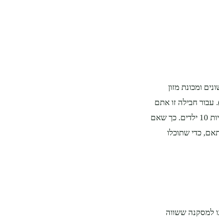
. כאן תוכלו לקבל 3 מתנפחים שונים ומכונת מזון
 עבור חבילה זו אתם
צפויים לשלם בסביבות ה-700 ₪. ראוי לציין כי על כל מתנפח יכולים להיות 10 ילדים. כך שאם
בהתאם, כדי שתוכלו
נו למסקנה ששווה