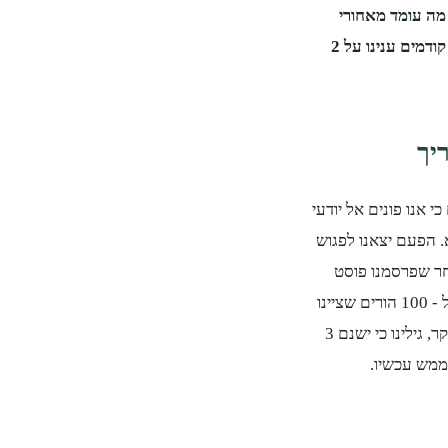
 מה עומד מאחורי
החינוך המונטסורי, למה רבים בוחרים בו ומה היתרונות שלו? במדריכים קודמים ענינו על 2
יך
 אנו פונים אל יודעי
 הפעם יצאנו לפגוש
חר שפרסמנו פוסט
בקבוצות פייסבוק שעוסקות בחינוך מונטסורי. לשמחתנו, פנו אלינו מעל ל - 100 הורים שציינו
שיש להם הרבה יתרונות שישמחו להציג בפנינו. לאחר שהם ענו על הסקר, גילינו כי ישנם 3
ממש עכשיו.