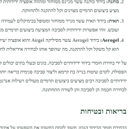
כותנה:
בידוד כותנה עשוי מג'ינס ממוחזר ומהווה אופציה ידידותית 
מציע ביצועים תרמיים מצוינים וקל להתקנה ולתחזוקה.
תאית:
בידוד תאית עשוי מנייר ממוחזר ומטופל בכימיקלים לעמידה 
ועובש. זוהי אפשרות ידידותית לסביבה המציעה ביצועים תרמיים מצו
Aerogel:
בידוד Aerogel עשוי מסיליקה irgel
הוא קל משקל וקל להתקנה, מה שהופך אותו לבחירה אידיאלית לחיד
על ידי בחירת חומרי בידוד ידידותיים לסביבה, בונים ובעלי בתים יכולים
הפסולת, לקדם שיטות בנייה בת קיימא וליצור סביבה פנימית בריאה יותר.
ידידותיים לסביבה רבים מציעים ביצועים תרמיים מעולים ויעילות אנרג
לבחירה חכמה הן לסביבה והן לשורה התחתונה.
בריאות ובטיחות
בבחירת חומר הבידוד הנכון, חשוב לקחת בחשבון את השפעתו על איכות 