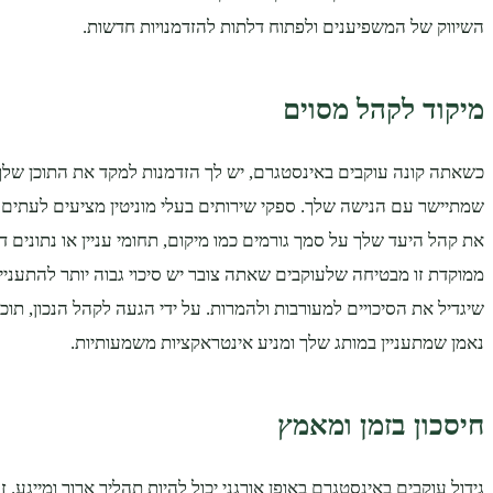
השיווק של המשפיענים ולפתוח דלתות להזדמנויות חדשות.
מיקוד לקהל מסוים
כשאתה קונה עוקבים באינסטגרם, יש לך הזדמנות למקד את התוכן שלך
שמתיישר עם הנישה שלך. ספקי שירותים בעלי מוניטין מציעים לעתים ק
את קהל היעד שלך על סמך גורמים כמו מיקום, תחומי עניין או נתונים ד
ממוקדת זו מבטיחה שלעוקבים שאתה צובר יש סיכוי גבוה יותר להתעניין
שיגדיל את הסיכויים למעורבות ולהמרות. על ידי הגעה לקהל הנכון, תו
נאמן שמתעניין במותג שלך ומניע אינטראקציות משמעותיות.
חיסכון בזמן ומאמץ
גידול עוקבים באינסטגרם באופן אורגני יכול להיות תהליך ארוך ומייגע.