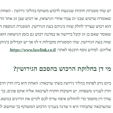
יש שתי מסגרות חוקיות שנוגעות לרכוש משותף בהליכי גירושין - האחת
שאומרת שרכוש שבני זוג צברו אחרי הנישואין, או רכוש שבן זוג אחד הת
הוא רכוש שצריך לחלק שווה ביניהם בעת הגירושין. המסגרת הנוספת הי
שאומר שאם בן זוג קיבל בירושה או במתנה רכוש גם בזמן הנישואין הוא 
שווה בעת הגירושין. שתי המסגרות מקבילות זו לזו אך יש הבדלים ביניה
אליהם. למידע נוסף היכנסו לאתר:
https://www.lawlink.co.il
.
מי דן בחלוקת הרכוש בהסכם הגירושין?
כיום ניתן לפתוח בהליך גירושין בשתי ערכאות: האחת היא בית הדין הרב
הדין לענייני משפחה. יש חשיבות חוקית לערכאה אליה אתם פונים, כך
עורך דין מוסמך כדי להחליט איפה עדיף לכם לקיים את הדיונים בנושא. 
שהערכאה שתבחרו היא זו שדנה בענייני הרכוש המשותף כך שחשוב לב