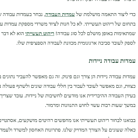
כדי ליצור התאמה מושלמת של
עמדות
העבודה
, נבחר בעמדות עבודה 
בתחום של ריהוט תעשייתי. לא כל חנות לציוד משרדי מספקת עמדות עב
שמתאימות באופן מושלם לכל סוג עבודה!
ריהוט
תעשייתי
הוא לא דבר ש
לספק לעובד סביבה ארגונומית מכוונת לעבודה הספציפית שלו.
עמדות עבודה ניידות
עמדות עבודה ניידות הן צורך וגם פינוק. זה גם מאפשר להעביר נתונים בי
כצוות, וגם מאפשר לעובד לעבור בין חללי עבודה שונים ולשתף פעולה עם
בעידן העבודה ההיברידית אנו מודעים לחשיבות של ניידות. עובד שצר
במשך שעות רבות עשוי לחוש התנוונות ומרמור.
בבואנו לבחור ריהוט תעשייתי אנו מחפשים רהיטים מושקעים, אסתטיים 
כאלה שעונים על הצורך המדויק שלנו. פתרונות האחסון למשרד ולעמד