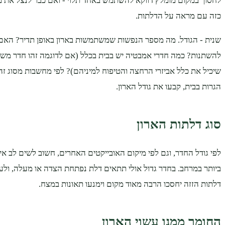
לחסוך במקום מומלץ דווקא להשתמש באחד תלוי - ואם כבר לנצל את מיק
כזה עם מראה על הדלתות.
שנית - הגודל. מה מספר הנפשות שמשתמשות בארון באופן תדיר? האם
להשתנות? כמה חדרי אמבטיה יש בבית בכלל (אם לדוגמה זהו חדר משני,
שיכיל את כלל אביזרי הרחצה והטיפוח למיניהם)? לפי מחשבות מסוג זה,
הגרות בבית, קבעו את גודל הארון.
סוג דלתות הארון
לפי גודל החדר, וגם לפי מיקום האובייקטים האחרים, חשוב לשים לב איל
ביותר במרחב. בחדר גדול אולי תתאים דלת נפתחת הצדה או מעלה, ולע
דלתות הזזה יחסכו הרבה מאוד מקום וימנעו תאונות במצח.
החומר ממנו עשוי הארון