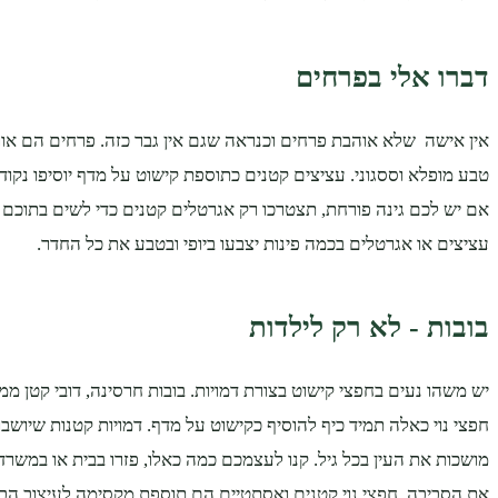
דברו אלי בפרחים
אין אישה שלא אוהבת פרחים וכנראה שגם אין גבר כזה. פרחים הם אור
טבע מופלא וססגוני. עציצים קטנים כתוספת קישוט על מדף יוסיפו נקוד
אם יש לכם גינה פורחת, תצטרכו רק אגרטלים קטנים כדי לשים בתוכם
עציצים או אגרטלים בכמה פינות יצבעו ביופי ובטבע את כל החדר.
בובות - לא רק לילדות
יש משהו נעים בחפצי קישוט בצורת דמויות. בובות חרסינה, דובי קטן מ
חפצי נוי כאלה תמיד כיף להוסיף כקישוט על מדף. דמויות קטנות שיושב
מושכות את העין בכל גיל. קנו לעצמכם כמה כאלו, פזרו בבית או במשרד 
את הסביבה. חפצי נוי קטנים ואסתטיים הם תוספת מקסימה לעיצוב הבי